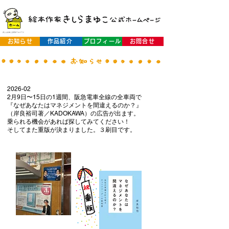
きしらまゆこ公式ホームページ
お知らせ
作品紹介
プロフィール
お問合せ
2026-02
2月9日〜15日の1週間、阪急電車全線の全車両で
『なぜあなたはマネジメントを間違えるのか？』
（岸良裕司著／KADOKAWA）の広告が出ます。
乗られる機会があれば探してみてください！
​そしてまた重版が決まりました。３刷目です。