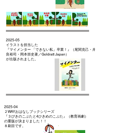
2025-05
イラストを担当した
『マイメンター 「できない私」卒業！』（尾関克己・岸
良裕司・岡本崇史著／Goldratt Japan）
が出版されました。
2025-04
２WAYおはなしブックシリーズ
『３びきのこぶたと4ひきめのこぶた』（教育画劇）
の重版が決まりました！！
​８刷目です。