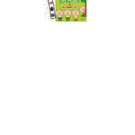
2025-03
今年1月に出版した
『組織をダメにするのは誰か？職場の問題解決入門』
（岸良裕司著／CROSSMEDIA PUBLISHING）
の重版が決まりました！！
​2025-02
しばらくおやすみしていたホームページをWEBに詳
しいお友達に全面協力してもらいリニューアルしま